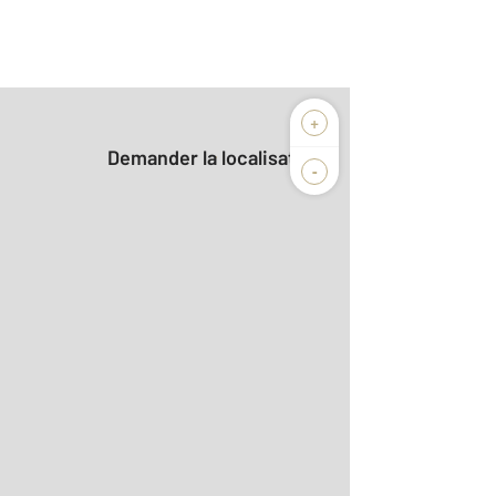
+
Demander la localisation
-
2
m
0