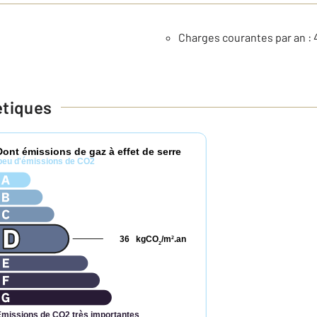
Charges courantes par an : 
étiques
Dont émissions de gaz à effet de serre
peu d'émissions de CO2
36
kgCO
/m
.an
2
2
Émissions de CO2 très importantes