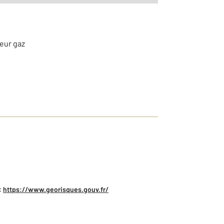
teur gaz
:
https://www.georisques.gouv.fr/