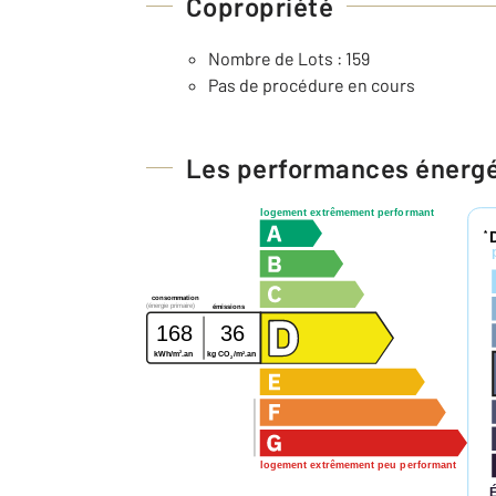
Copropriété
Nombre de Lots : 159
Pas de procédure en cours
Les performances énerg
logement extrêmement performant
*
consommation
(énergie primaire)
émissions
168
36
2
2
kWh/m
.an
kg CO
/m
.an
2
logement extrêmement peu performant