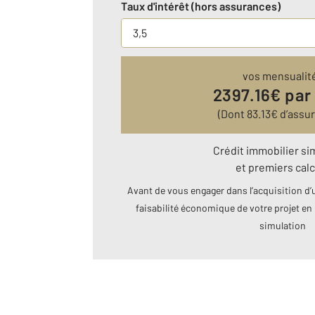
Taux d'intérêt (hors assurances)
vos mensualit
2397.16
€ par
(Dont
83.13
€ d’assu
Crédit immobilier si
et premiers calc
Avant de vous engager dans l’acquisition d’u
faisabilité économique de votre projet en 
simulation