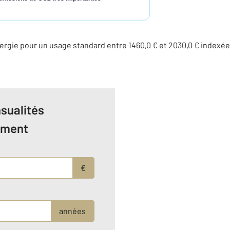
rgie pour un usage standard entre 1460,0 € et 2030,0 € indexé
sualités
ement
€
années