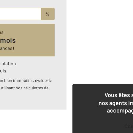
%
és
 mois
rances)
mulation
uls
n bien immobilier, évaluez la
utilisant nos calculettes de
Vous êtes 
nos agents i
accompagn
Co