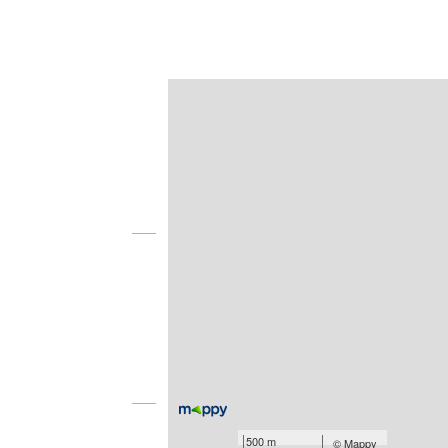
Afficher sur la carte :
Agence
Vue globale
2
Surface totale : 109,0 m
Type d'appartement : F5
Nombre de pièces : 5
[Voir le détail]
Équipements
500 m
©
Mappy