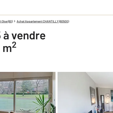
 Oise (60)
Achat Appartement CHANTILLY (60500)
 à vendre
2
1 m