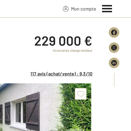
Mon compte
229 000 €
Honoraires charge vendeur
117 avis (achat/vente) : 9,3/10