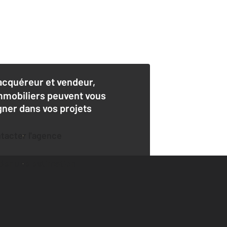
acquéreur et vendeur,
mmobiliers peuvent vous
er dans vos projets
ntacter l'agence
der une estimation