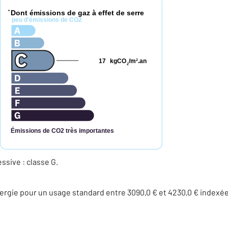
Dont émissions de gaz à effet de serre
*
peu d'émissions de CO2
17
kgCO
/m
.an
2
2
Émissions de CO2 très importantes
sive : classe G.
rgie pour un usage standard entre 3090,0 € et 4230,0 € indexé