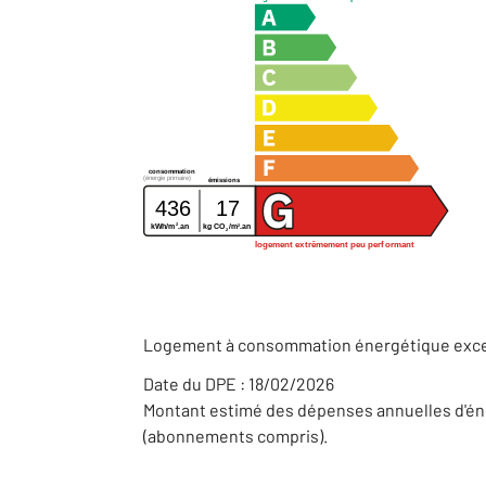
consommation
(énergie primaire)
émissions
436
17
2
2
kg CO
/m
.an
kWh/m
.an
2
logement extrêmement peu performant
Logement à consommation énergétique exces
Date du DPE : 18/02/2026
Montant estimé des dépenses annuelles d'éne
(abonnements compris).