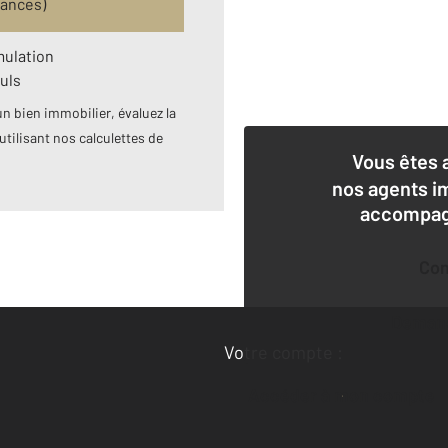
rances)
mulation
uls
n bien immobilier, évaluez la
utilisant nos calculettes de
Vous êtes 
nos agents i
accompagn
Co
Deman
Votre compte :
Accéder à mon compte