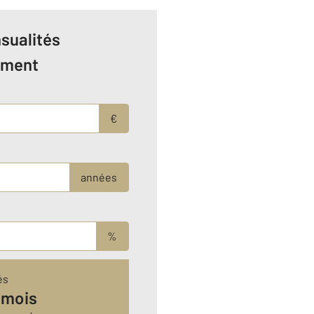
sualités
ement
€
années
%
és
 mois