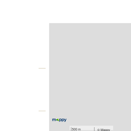
Afficher sur la carte :
Agence
Vue globale
2
Surface totale : 79,3 m
2
Surface terrain : 467 m
Équipements
Les plus
500 m
©
Mappy