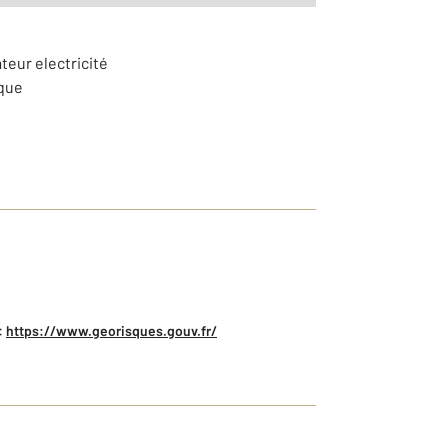
teur electricité
ique
:
https://www.georisques.gouv.fr/