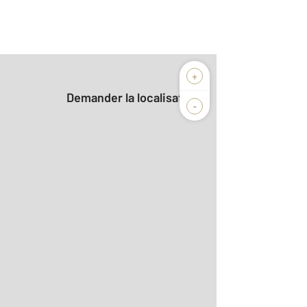
+
Demander la localisation
-
2
r le détail]